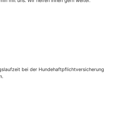
min mit uns. Wir helfen Ihnen gern weiter.
gslaufzeit bei der Hundehaftpflichtversicherung
n.