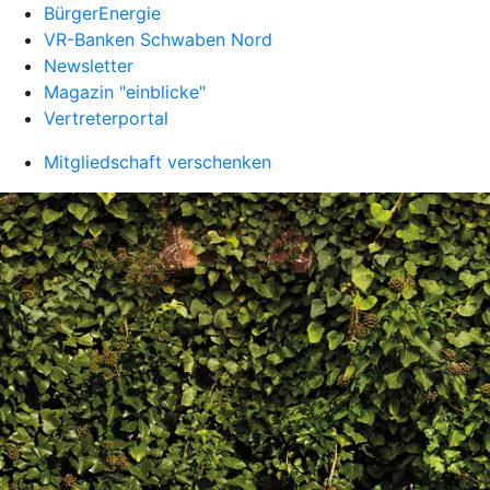
BürgerEnergie
VR-Banken Schwaben Nord
Newsletter
Magazin "einblicke"
Vertreterportal
Mitgliedschaft verschenken