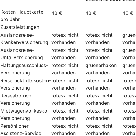
Kosten Hauptkarte
40 €
40 €
40 €
pro Jahr
Zusatzleistungen
Auslandsreise-
rotesx
nicht
rotesx
nicht
gruen
Krankenversicherung
vorhanden
vorhanden
vorha
Auslandsreise-
rotesx
nicht
rotesx
nicht
gruen
Unfallversicherung
vorhanden
vorhanden
vorha
Haftungsausschluss-
rotesx
nicht
gruenerhaken
gruen
Versicherung
vorhanden
vorhanden
vorha
Reiserücktrittskosten-
rotesx
nicht
rotesx
nicht
rotes
Versicherung
vorhanden
vorhanden
vorha
Reiseabbruch-
rotesx
nicht
rotesx
nicht
rotes
Versicherung
vorhanden
vorhanden
vorha
Mietwagenvollkasko-
rotesx
nicht
rotesx
nicht
rotes
Versicherung
vorhanden
vorhanden
vorha
Persönlicher
rotesx
nicht
rotesx
nicht
rotes
Assistenz-Service
vorhanden
vorhanden
vorha