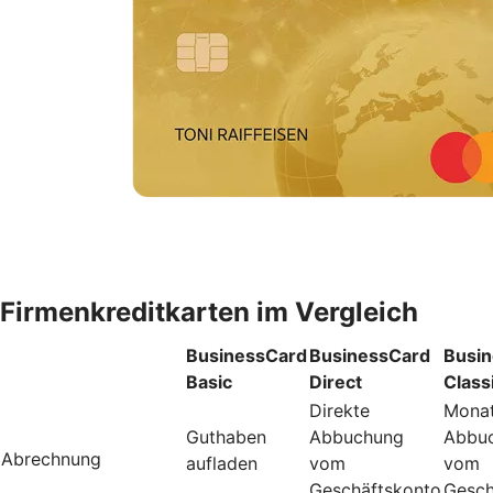
Firmenkreditkarten im Vergleich
BusinessCard
BusinessCard
Busi
Basic
Direct
Class
Direkte
Monat
Guthaben
Abbuchung
Abbu
Abrechnung
aufladen
vom
vom
Geschäftskonto
Gesch