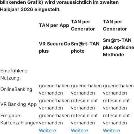
blinkenden Grafik) wird voraussichtlich im zweiten
Halbjahr 2026 eingestellt.
TAN per
TAN per
TAN per App
Generator
Generator
Sm@rt-TAN
VR SecureGo
Sm@rt-TAN
plus optisch
plus
photo
Methode
Empfohlene
Nutzung:
gruenerhaken
gruenerhaken
gruenerhaken
OnlineBanking
vorhanden
vorhanden
vorhanden
gruenerhaken
rotesx
nicht
rotesx
nicht
VR Banking App
vorhanden
vorhanden
vorhanden
Freigabe
gruenerhaken
rotesx
nicht
rotesx
nicht
Kartenzahlungen
vorhanden
vorhanden
vorhanden
Weitere
Weitere
Weitere